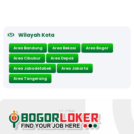
Wilayah Kota
Area Bandung
Area Bekasi
Area Bogor
Area Cibubur
Area Depok
Area Jabodetabek
Area Jakarta
Area Tangerang