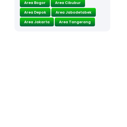
Area Bogor
Area Cibubur
Area Depok
Area Jabodetabek
Area Jakarta
Area Tangerang