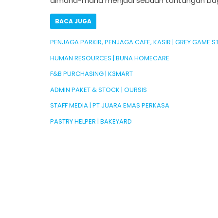
dimana-mana menjadi sebuah tantangan bagi 
BACA JUGA
PENJAGA PARKIR, PENJAGA CAFE, KASIR | GREY GAME S
HUMAN RESOURCES | BUNA HOMECARE
F&B PURCHASING | K3MART
ADMIN PAKET & STOCK | OURSIS
STAFF MEDIA | PT JUARA EMAS PERKASA
PASTRY HELPER | BAKEYARD