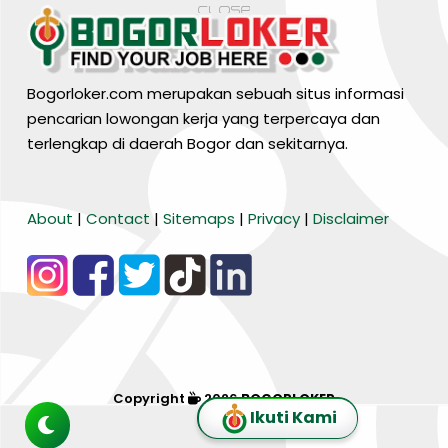
Bogorloker.com merupakan sebuah situs informasi
pencarian lowongan kerja yang terpercaya dan
terlengkap di daerah Bogor dan sekitarnya.
BARANG MURA
About
|
Contact
|
Sitemaps
|
Privacy
|
Disclaimer
Tiktok
WA Channel
Media Lainnya..
Copyright
2026
BOGORLOKER
Ikuti Kami