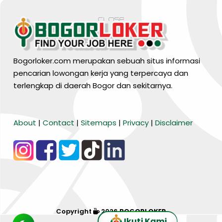
Bogorloker.com merupakan sebuah situs informasi
pencarian lowongan kerja yang terpercaya dan
terlengkap di daerah Bogor dan sekitarnya.
BARANG MURA
About
|
Contact
|
Sitemaps
|
Privacy
|
Disclaimer
Tiktok
WA Channel
Media Lainnya..
Copyright
2026
BOGORLOKER
Ikuti Kami