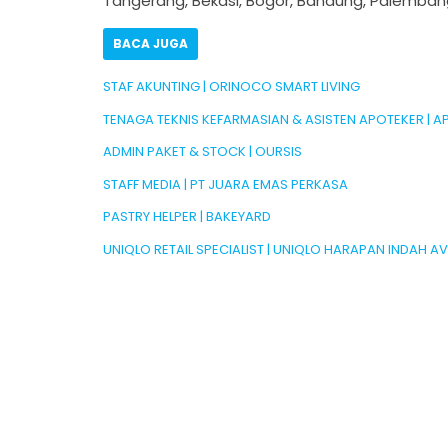
Tangerang, Bekasi, Bogor, Bandung, Palemban
BACA JUGA
STAF AKUNTING | ORINOCO SMART LIVING
TENAGA TEKNIS KEFARMASIAN & ASISTEN APOTEKER | 
ADMIN PAKET & STOCK | OURSIS
STAFF MEDIA | PT JUARA EMAS PERKASA
PASTRY HELPER | BAKEYARD
UNIQLO RETAIL SPECIALIST | UNIQLO HARAPAN INDAH A