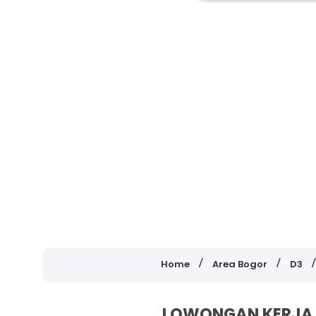
Home
Area Bogor
D3
LOWONGAN KERJA 