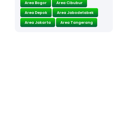
Area Bogor
Area Cibubur
Area Depok
Area Jabodetabek
Area Jakarta
Area Tangerang