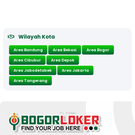
Wilayah Kota
Area Bandung
Area Bekasi
Area Bogor
Area Cibubur
Area Depok
Area Jabodetabek
Area Jakarta
Area Tangerang