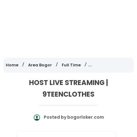
Home
Area Bogor
Full Time
Lowongan Kerja Jawa
HOST LIVE STREAMING |
9TEENCLOTHES
Posted by
bogorloker.com