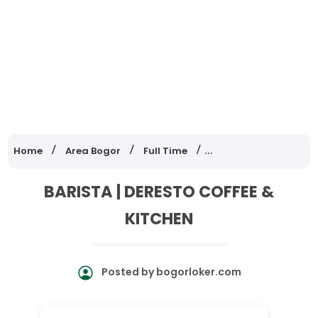
Home
Area Bogor
Full Time
Lowongan Kerja Jawa
BARISTA | DERESTO COFFEE &
KITCHEN
Posted by
bogorloker.com