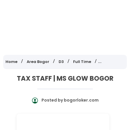
Home
Area Bogor
D3
Full Time
Lowongan Ker
TAX STAFF | MS GLOW BOGOR
Posted by
bogorloker.com