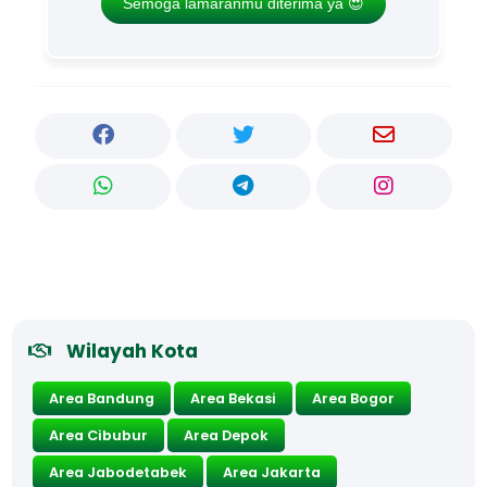
Semoga lamaranmu diterima ya 😍
Wilayah Kota
Area Bandung
Area Bekasi
Area Bogor
Area Cibubur
Area Depok
Area Jabodetabek
Area Jakarta