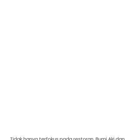
Tidak hanya terfokus pada restoran, Bumi Aki dan