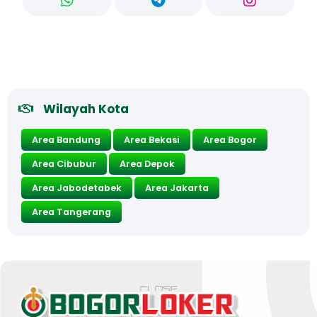
Wilayah Kota
Area Bandung
Area Bekasi
Area Bogor
Area Cibubur
Area Depok
Area Jabodetabek
Area Jakarta
Area Tangerang