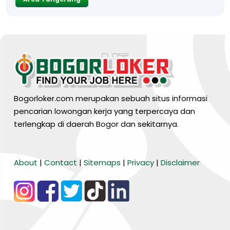
Bogorloker.com merupakan sebuah situs informasi
pencarian lowongan kerja yang terpercaya dan
terlengkap di daerah Bogor dan sekitarnya.
BARANG MURA
About
|
Contact
|
Sitemaps
|
Privacy
|
Disclaimer
Tiktok
WA Channel
Media Lainnya..