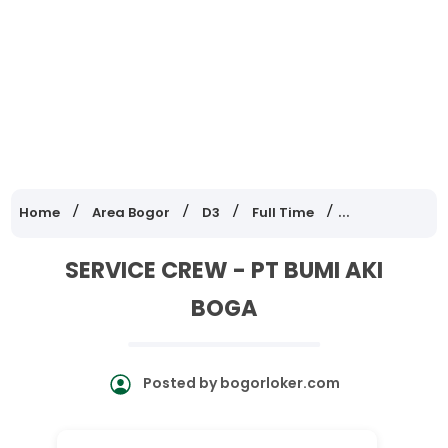
Home
Area Bogor
D3
Full Time
Lowongan Ker
SERVICE CREW - PT BUMI AKI
BOGA
Posted by
bogorloker.com