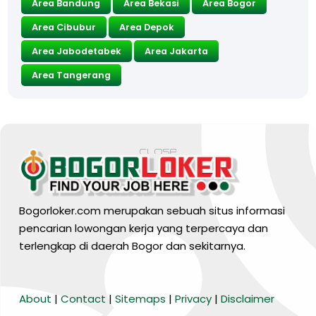
Area Bandung
Area Bekasi
Area Bogor
Area Cibubur
Area Depok
Area Jabodetabek
Area Jakarta
Area Tangerang
Bogorloker.com merupakan sebuah situs informasi
pencarian lowongan kerja yang terpercaya dan
terlengkap di daerah Bogor dan sekitarnya.
BARANG MURA
About
|
Contact
|
Sitemaps
|
Privacy
|
Disclaimer
Tiktok