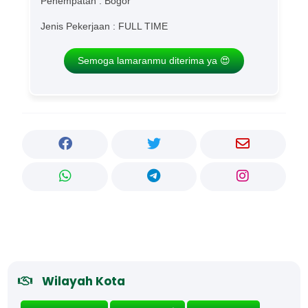
Penempatan : Bogor
Jenis Pekerjaan : FULL TIME
Semoga lamaranmu diterima ya 😍
Wilayah Kota