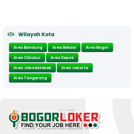
Wilayah Kota
Area Bandung
Area Bekasi
Area Bogor
Area Cibubur
Area Depok
Area Jabodetabek
Area Jakarta
Area Tangerang