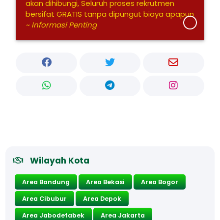
akan dihibungi, Seluruh proses rekrutmen
bersifat GRATIS tanpa dipungut biaya apapun
~ Informasi Penting
Wilayah Kota
Area Bandung
Area Bekasi
Area Bogor
Area Cibubur
Area Depok
Area Jabodetabek
Area Jakarta